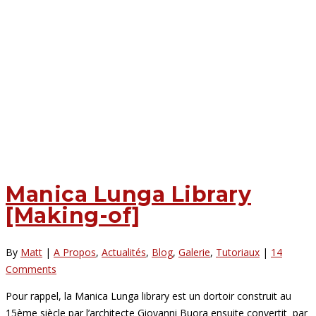
Manica Lunga Library
[Making-of]
By
Matt
|
A Propos
,
Actualités
,
Blog
,
Galerie
,
Tutoriaux
|
14
Comments
Pour rappel, la Manica Lunga library est un dortoir construit au
15ème siècle par l’architecte Giovanni Buora ensuite convertit par