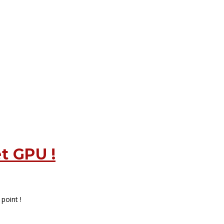
t GPU !
point !