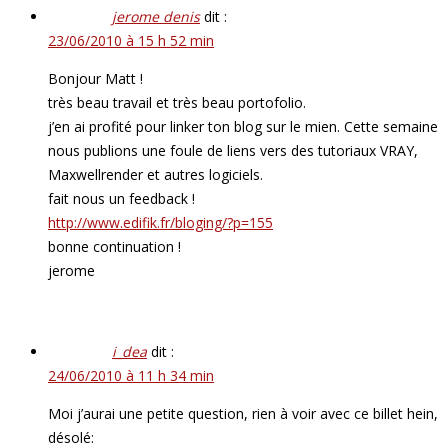
jerome denis
dit :
23/06/2010 à 15 h 52 min
Bonjour Matt !
très beau travail et très beau portofolio.
j’en ai profité pour linker ton blog sur le mien. Cette semaine
nous publions une foule de liens vers des tutoriaux VRAY,
Maxwellrender et autres logiciels.
fait nous un feedback !
http://www.edifik.fr/bloging/?p=155
bonne continuation !
jerome
i_dea
dit :
24/06/2010 à 11 h 34 min
Moi j’aurai une petite question, rien à voir avec ce billet hein,
désolé: