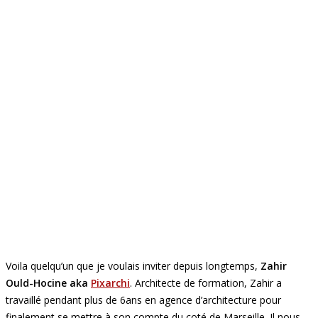
Voila quelqu’un que je voulais inviter depuis longtemps,
Zahir
Ould-Hocine aka
Pixarchi
. Architecte de formation, Zahir a
travaillé pendant plus de 6ans en agence d’architecture pour
finalement se mettre à son compte du coté de Marseille. Il nous