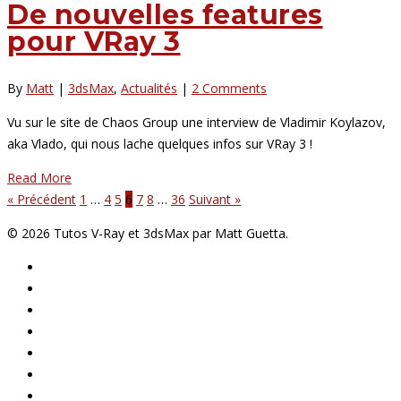
De nouvelles features
pour VRay 3
By
Matt
|
3dsMax
,
Actualités
|
2 Comments
Vu sur le site de Chaos Group une interview de Vladimir Koylazov,
aka Vlado, qui nous lache quelques infos sur VRay 3 !
Read More
« Précédent
1
…
4
5
6
7
8
…
36
Suivant »
© 2026 Tutos V-Ray et 3dsMax par Matt Guetta.