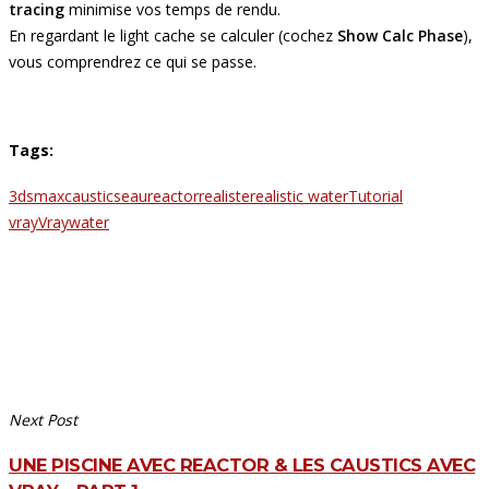
tracing
minimise vos temps de rendu.
En regardant le light cache se calculer (cochez
Show Calc Phase
),
vous comprendrez ce qui se passe.
Tags:
3dsmax
caustics
eau
reactor
realiste
realistic water
Tutorial
vray
Vray
water
Next Post
UNE PISCINE AVEC REACTOR & LES CAUSTICS AVEC