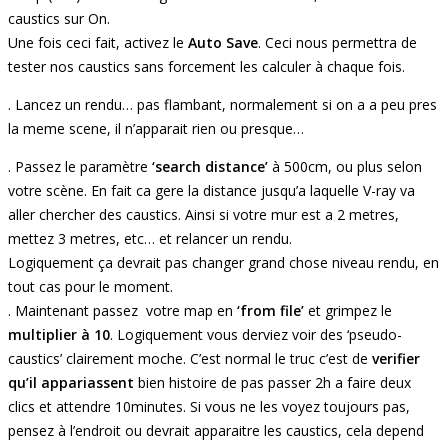
caustics sur On.
Une fois ceci fait, activez le
Auto Save
. Ceci nous permettra de
tester nos caustics sans forcement les calculer à chaque fois.
. Lancez un rendu… pas flambant, normalement si on a a peu pres
la meme scene, il n’apparait rien ou presque…
. Passez le paramètre
‘search distance’
à 500cm, ou plus selon
votre scène. En fait ca gere la distance jusqu’a laquelle V-ray va
aller chercher des caustics. Ainsi si votre mur est a 2 metres,
mettez 3 metres, etc… et relancer un rendu.
Logiquement ça devrait pas changer grand chose niveau rendu, en
tout cas pour le moment.
. Maintenant passez votre map en
‘from file’
et grimpez le
multiplier à 10
. Logiquement vous derviez voir des ‘pseudo-
caustics’ clairement moche. C’est normal le truc c’est de
verifier
qu’il appariassent
bien histoire de pas passer 2h a faire deux
clics et attendre 10minutes. Si vous ne les voyez toujours pas,
pensez à l’endroit ou devrait apparaitre les caustics, cela depend