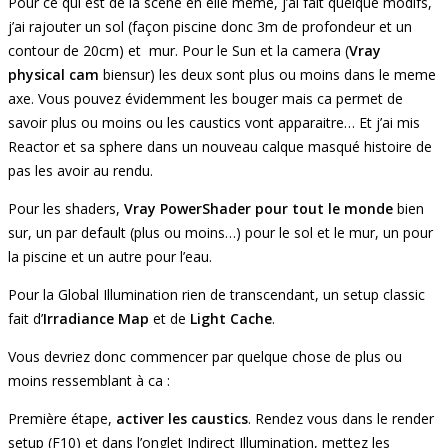
Pour ce qui est de la scène en elle même, j’ai fait quelque modifs,
j’ai rajouter un sol (façon piscine donc 3m de profondeur et un
contour de 20cm) et mur. Pour le Sun et la camera (
Vray
physical cam
biensur) les deux sont plus ou moins dans le meme
axe. Vous pouvez évidemment les bouger mais ca permet de
savoir plus ou moins ou les caustics vont apparaitre… Et j’ai mis
Reactor et sa sphere dans un nouveau calque masqué histoire de
pas les avoir au rendu.
Pour les shaders,
Vray PowerShader pour tout le monde
bien
sur, un par default (plus ou moins…) pour le sol et le mur, un pour
la piscine et un autre pour l’eau.
Pour la Global Illumination rien de transcendant, un setup classic
fait d’
Irradiance Map
et de
Light Cache
.
Vous devriez donc commencer par quelque chose de plus ou
moins ressemblant à ca :
Première étape,
activer les caustics
. Rendez vous dans le render
setup (F10) et dans l’onglet Indirect Illumination, mettez les