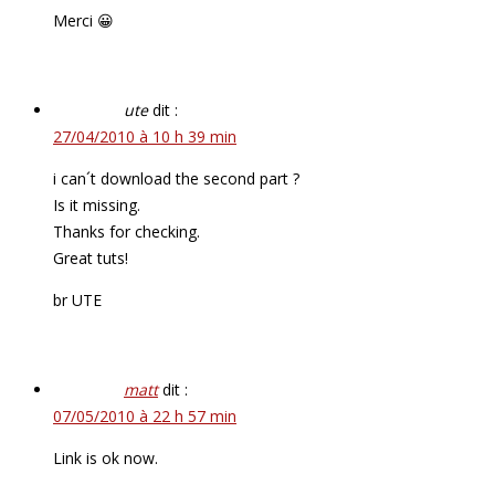
Merci 😀
ute
dit :
27/04/2010 à 10 h 39 min
i can´t download the second part ?
Is it missing.
Thanks for checking.
Great tuts!
br UTE
matt
dit :
07/05/2010 à 22 h 57 min
Link is ok now.